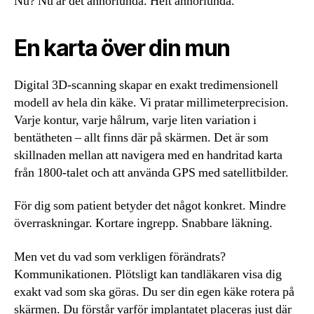
Nu? Nu är det annorlunda. Helt annorlunda.
En karta över din mun
Digital 3D-scanning skapar en exakt tredimensionell
modell av hela din käke. Vi pratar millimeterprecision.
Varje kontur, varje hålrum, varje liten variation i
bentätheten – allt finns där på skärmen. Det är som
skillnaden mellan att navigera med en handritad karta
från 1800-talet och att använda GPS med satellitbilder.
För dig som patient betyder det något konkret. Mindre
överraskningar. Kortare ingrepp. Snabbare läkning.
Men vet du vad som verkligen förändrats?
Kommunikationen. Plötsligt kan tandläkaren visa dig
exakt vad som ska göras. Du ser din egen käke rotera på
skärmen. Du förstår varför implantatet placeras just där